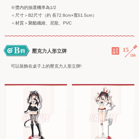
※獎内的抽選機率為1/2
＜尺寸＞B2尺寸（約 長72.8cm×寬51.5cm）
＜材質＞聚酯纖維、尼龍、PVC
15
／
抽選
壓克力人形立牌
機率
100
可以裝飾在桌子上的壓克力人形立牌!