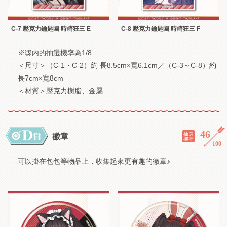
C-7 壓克力鑰匙圈 時崎狂三 E
C-8 壓克力鑰匙圈 時崎狂三 F
※獎内的抽選機率為1/8
＜尺寸＞（C-1・C-2）約 長8.5cm×寬6.1cm／（C-3～C-8）約
長7cm×寬8cm
＜材質＞壓克力樹脂、金屬
46
／
抽選
徽章
機率
100
可以掛在包包等物品上，收集起來更有趣的徽章♪