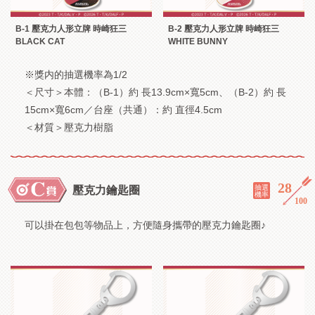
B-1 壓克力人形立牌 時崎狂三
B-2 壓克力人形立牌 時崎狂三
BLACK CAT
WHITE BUNNY
※獎内的抽選機率為1/2
＜尺寸＞本體：（B-1）約 長13.9cm×寬5cm、（B-2）約 長
15cm×寬6cm／台座（共通）：約 直徑4.5cm
＜材質＞壓克力樹脂
28
／
抽選
壓克力鑰匙圈
機率
100
可以掛在包包等物品上，方便隨身攜帶的壓克力鑰匙圈♪