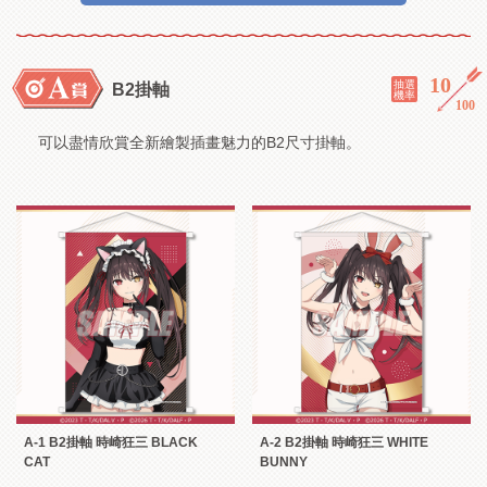
10
／
抽選
B2掛軸
機率
100
可以盡情欣賞全新繪製插畫魅力的B2尺寸掛軸。
A-1 B2掛軸 時崎狂三 BLACK
A-2 B2掛軸 時崎狂三 WHITE
CAT
BUNNY