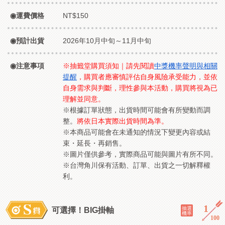
運費價格
NT$150
預計出貨
2026年10月中旬～11月中旬
注意事項
※抽籤堂購買須知｜請先閱讀
中獎機率聲明與相關
提醒
，購買者應審慎評估自身風險承受能力，並依
自身需求與判斷，理性參與本活動，購買將視為已
理解並同意。
※根據訂單狀態，出貨時間可能會有所變動而調
整。
將依日本實際出貨時間為準。
※本商品可能會在未通知的情況下變更內容或結
束・延長・再銷售。
※圖片僅供參考，實際商品可能與圖片有所不同。
※台灣角川保有活動、訂單、出貨之一切解釋權
利。
1
／
抽選
可選擇！BIG掛軸
機率
100