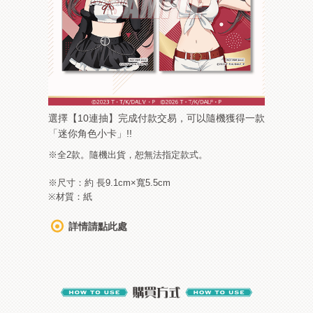
選擇【10連抽】完成付款交易，可以隨機獲得一款
「迷你角色小卡」!!
※全2款。隨機出貨，恕無法指定款式。
※尺寸：約 長9.1cm×寬5.5cm
※材質：紙
詳情請點此處