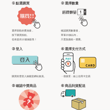
①
②
點選購買
選擇數量
選擇喜歡的獎池後，
確認購買數量後，
按下購買按鈕。
單筆20抽以內，
也有提供10連抽販售！
只需負擔統一運費。
③
④
登入
選擇支付方式
購買前需登入抽籤堂網站會員。
・僅接受：線上信用卡交易
⑤
⑥
確認中獎商品
商品到貨配送