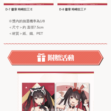
D-7 徽章 時崎狂三 E
D-8 徽章 時崎狂三 F
※獎内的抽選機率為1/8
＜尺寸＞約 直徑7.5cm
＜材質＞紙、鐵、PET