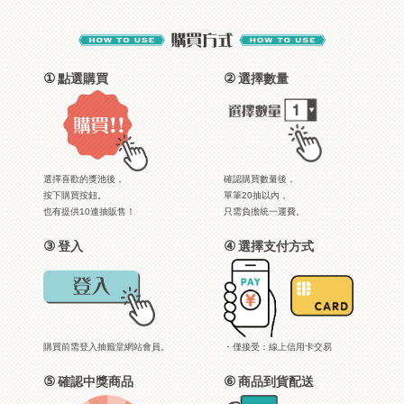
①
②
點選購買
選擇數量
選擇喜歡的獎池後，
確認購買數量後，
按下購買按鈕。
單筆20抽以內，
也有提供10連抽販售！
只需負擔統一運費。
③
④
登入
選擇支付方式
購買前需登入抽籤堂網站會員。
・僅接受：線上信用卡交易
⑤
⑥
確認中獎商品
商品到貨配送