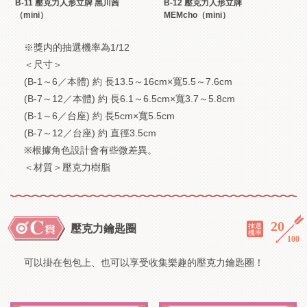
B-11 壓克力人形立牌 黑川茜
B-12 壓克力人形立牌
（mini）
MEMcho（mini）
※獎内的抽選機率為1/12
＜尺寸＞
(B-1～6／本體) 約 長13.5～16cm×寬5.5～7.6cm
(B-7～12／本體) 約 長6.1～6.5cm×寬3.7～5.8cm
(B-1～6／台座) 約 長5cm×寬5.5cm
(B-7～12／台座) 約 直徑3.5cm
※根據角色設計會有些微差異。
＜材質＞壓克力樹脂
20
／
抽選
壓克力鑰匙圈
機率
100
可以掛在包包上、也可以享受收集樂趣的壓克力鑰匙圈！