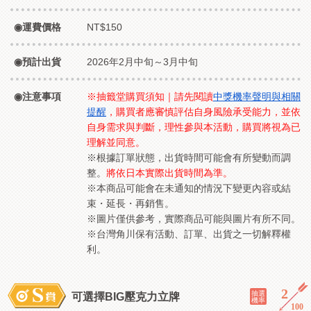
運費價格
NT$150
預計出貨
2026年2月中旬～3月中旬
注意事項
※抽籤堂購買須知｜請先閱讀
中獎機率聲明與相關
提醒
，購買者應審慎評估自身風險承受能力，並依
自身需求與判斷，理性參與本活動，購買將視為已
理解並同意。
※根據訂單狀態，出貨時間可能會有所變動而調
整。
將依日本實際出貨時間為準。
※本商品可能會在未通知的情況下變更內容或結
束・延長・再銷售。
※圖片僅供參考，實際商品可能與圖片有所不同。
※台灣角川保有活動、訂單、出貨之一切解釋權
利。
2
／
抽選
可選擇BIG壓克力立牌
機率
100