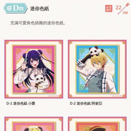
22
／
抽選
迷你色紙
機率
100
充滿可愛角色插圖的迷你色紙。
D-1 迷你色紙 小愛
D-2 迷你色紙 阿奎亞