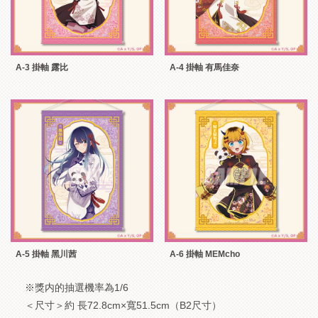
A-3 掛軸 露比
A-4 掛軸 有馬佳奈
A-5 掛軸 黑川茜
A-6 掛軸 MEMcho
※獎内的抽選機率為1/6
＜尺寸＞約 長72.8cm×寬51.5cm（B2尺寸）