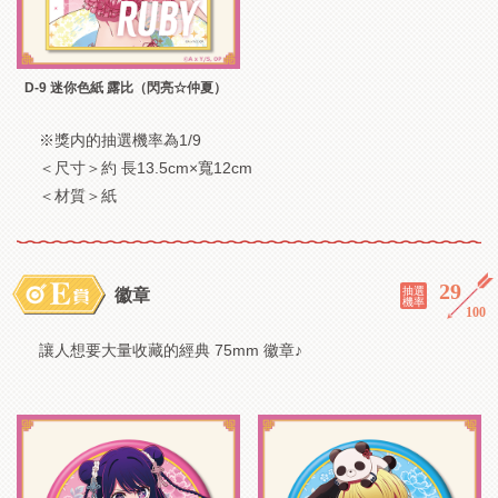
D-9 迷你色紙 露比（閃亮☆仲夏）
※獎内的抽選機率為1/9
＜尺寸＞約 長13.5cm×寬12cm
＜材質＞紙
29
／
抽選
徽章
機率
100
讓人想要大量收藏的經典 75mm 徽章♪