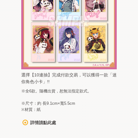
選擇【10連抽】完成付款交易，可以獲得一款「迷
你角色小卡」!!
※全6款。隨機出貨，恕無法指定款式。
※尺寸：約 長9.1cm×寬5.5cm
※材質：紙
詳情請點此處