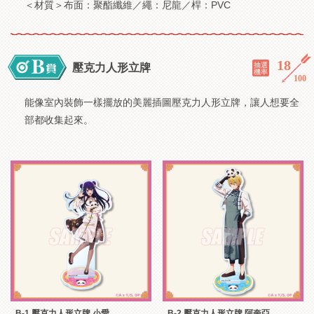
＜材質＞布面：聚酯纖維／繩：尼龍／桿：PVC
18
／
抽選
壓克力人形立牌
機率
100
能像室內裝飾一樣擺放的美麗插圖壓克力人形立牌，讓人想要全
部都收集起來。
B-1 壓克力人形立牌 小愛
B-2 壓克力人形立牌 阿奎亞