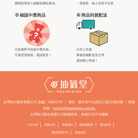
購買前需登入抽籤堂網站會員。
・僅接受：線上信用卡交易
⑤
⑥
確認中獎商品
商品到貨配送
付款後即可知道中獎內容。
日本上市後，
不接受退換貨，還請留意！
將會陸續配送至台灣，
還請耐心等候！
台灣角川股份有限公司 統編：16841747 ｜ 地址：臺北市中山區松江路223號3樓 ｜ 客服
信箱：
service@kadokawa.com.tw
台灣角川股份有限公司版權所有，未經許可不可轉載
公司介紹
活動公告
客服資訊
隱私權政策
運送政策
購買說明FAQ
退貨政策