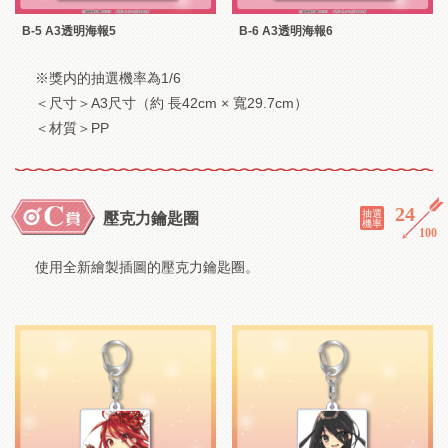
B-5 A3透明海報5
B-6 A3透明海報6
※獎内的抽選機率為1/6
＜尺寸＞A3尺寸（約 長42cm × 寬29.7cm）
＜材質＞PP
24
／
抽選
壓克力鑰匙圈
機率
100
使用全新繪製插圖的壓克力鑰匙圈。