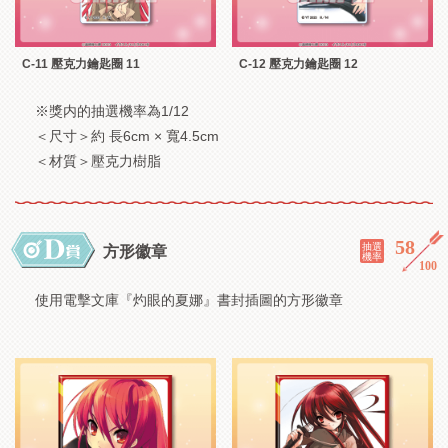
C-11 壓克力鑰匙圈 11
C-12 壓克力鑰匙圈 12
※獎内的抽選機率為1/12
＜尺寸＞約 長6cm × 寬4.5cm
＜材質＞壓克力樹脂
58
／
抽選
方形徽章
機率
100
使用電擊文庫『灼眼的夏娜』書封插圖的方形徽章