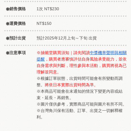
銷售價格
1次 NT$230
運費價格
NT$150
預計出貨
預計2025年12月上旬～下旬 出貨
注意事項
※抽籤堂購買須知｜請先閱讀
中獎機率聲明與相關
提醒
，購買者應審慎評估自身風險承受能力，並依
自身需求與判斷，理性參與本活動，購買將視為已
理解並同意。
※根據訂單狀態，出貨時間可能會有所變動而調
整。
將依日本實際出貨時間為準。
※本商品可能會在未通知的情況下變更內容或結
束・延長・再銷售。
※圖片僅供參考，實際商品可能與圖片有所不同。
※台灣角川保有活動、訂單、出貨之一切解釋權
利。