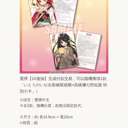
選擇【10連抽】完成付款交易，可以隨機獲得1款
「いとうのいぢ全新繪製插圖×高橋彌七郎短篇 特
別小卡」♪
※語言：繁體中文
※全2款。隨機出貨，恕無法指定款式。
※尺寸：約 長14.8cm × 寬10cm
※材質：紙