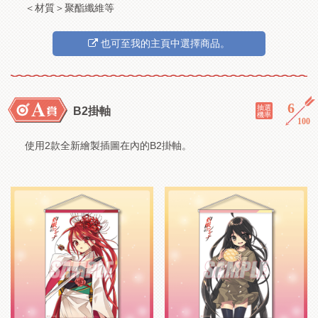
＜材質＞聚酯纖維等
也可至我的主頁中選擇商品。
6
／
抽選
B2掛軸
機率
100
使用2款全新繪製插圖在內的B2掛軸。