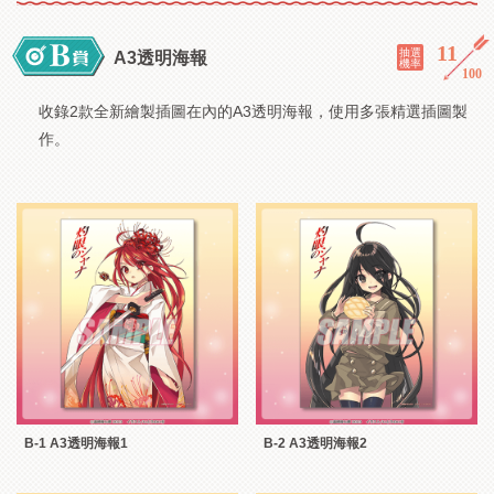
11
／
抽選
A3透明海報
機率
100
收錄2款全新繪製插圖在內的A3透明海報，使用多張精選插圖製
作。
B-1 A3透明海報1
B-2 A3透明海報2