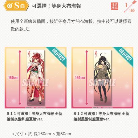
1
／
抽選
可選擇！等身大布海報
機率
100
使用全新繪製插圖，接近等身尺寸的布海報。抽中後可以選擇喜
歡的款式。
S-1-1 可選擇！等身大布海報 全新
S-1-2 可選擇！等身大布海報 全新
繪製炎髮和服夏娜ver.
繪製黑髮制服夏娜ver.
＜尺寸＞約 長160cm × 寬50cm